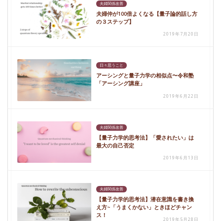
夫婦関係改善
夫婦仲が100倍よくなる【量子論的話し方
の３ステップ】
2019年7月20日
日々思うこと
アーシングと量子力学の相似点〜令和塾
「アーシング講座」
2019年6月22日
夫婦関係改善
【量子力学的思考法】「愛されたい」は
最大の自己否定
2019年6月13日
夫婦関係改善
【量子力学的思考法】潜在意識を書き換
え方~「うまくかない」ときほどチャン
ス！
2019年5月28日