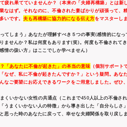
て疲れ果てていませんか？
（本来の「夫婦再構築」とは新
業なはず。それなのに、不倫された妻ばかりが頑張って、
多いです。
夫も再構築に協力的になる伝え方
をマスターし
ってしまう」あなたが理解すべき５つの事実(感情的になっ
りませんか？私は何度もあります(笑)。何度も不倫されて
感情の扱い方」はここでしか学べません）
？「あなたに不倫が起きた」の本当の意味
（個別サポート
「なぜ、私に不倫が起きたんですか？」という疑問。あな
んなご要望にお応えできるワークをご用意しました。ぜひ、
まくいかない女性の共通点
（これまで450人以上の不倫さ
「うまくいかない人の特徴」から導き出した「自分らしさ
と思った時のあなたに戻って、幸せな夫婦関係を取り戻し