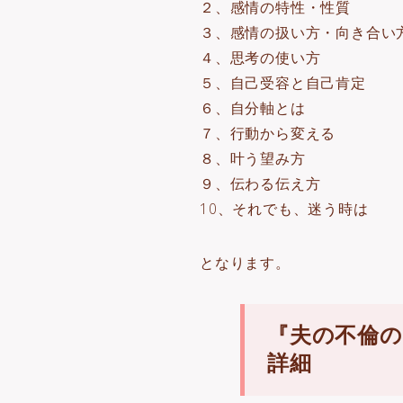
２、感情の特性・性質
３、感情の扱い方・向き合い
４、思考の使い方
５、自己受容と自己肯定
６、自分軸とは
７、行動から変える
８、叶う望み方
９、伝わる伝え方
10、それでも、迷う時は
となります。
『夫の不倫の
詳細