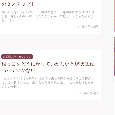
の３ステップ】
step1.何を伝えたいのか、「前提の意識」」を明確にする 女性が話
し合いをしたい時って、ただただ「わかって欲しい」からなんだよ
ね。 でも …
2019年7月20日
お客様の声：セッション
根っこをどうにかしていかないと現状は変
わっていかない
Hさん・３０代（兵庫県） 今までも夫との関係修復に向けて努力し
ていても良くなったり悪くなったりを繰り返し、この先どうしたら
いいのか行 …
2019年6月4日