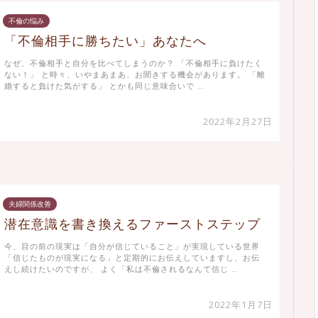
不倫の悩み
「不倫相手に勝ちたい」あなたへ
なぜ、不倫相手と自分を比べてしまうのか？ 「不倫相手に負けたく
ない！」 と時々、いやまあまあ、お聞きする機会があります。 「離
婚すると負けた気がする」 とかも同じ意味合いで …
2022年2月27日
夫婦関係改善
潜在意識を書き換えるファーストステップ
今、目の前の現実は「自分が信じていること」が実現している世界
「信じたものが現実になる」と定期的にお伝えしていますし、お伝
えし続けたいのですが、 よく「私は不倫されるなんて信じ …
2022年1月7日