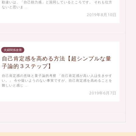
勘違いは、「自己効力感」と混同しているところです。 それも仕方
ないと思いま …
2019年8月10日
夫婦関係改善
自己肯定感を高める方法【超シンプルな量
子論的３ステップ】
自己肯定感の意味と量子論的考察 「自己肯定感が高い人は生きやす
い。」 今や疑いようのない事実ですが、自己肯定感を高めることを
難しいと感じ …
2019年6月7日