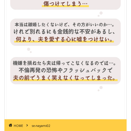
HOME
se-nayami02