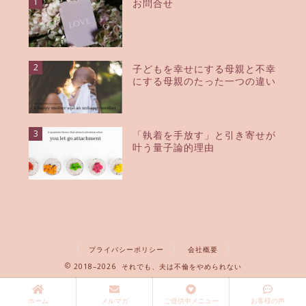
1
お問合せ
2
子どもを幸せにする母親と不幸
にする母親のたった一つの違い
3
「執着を手放す」と引き寄せが
叶う量子論的理由
プライバシーポリシー
会社概要
2018–2026 それでも、夫は不倫をやめられない
ホーム
メルマガ
ご提供中メニュー
お客様の声