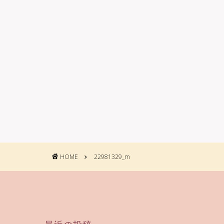
HOME
22981329_m