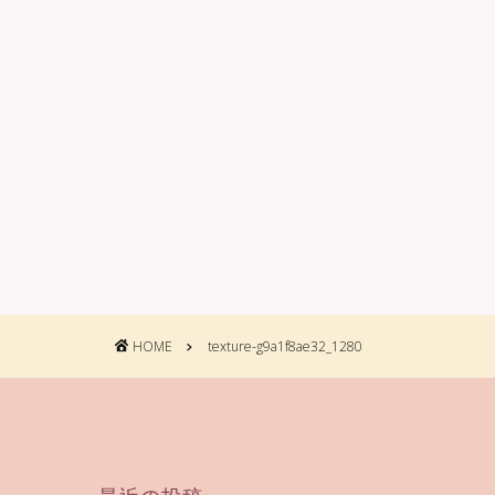
HOME
texture-g9a1f8ae32_1280