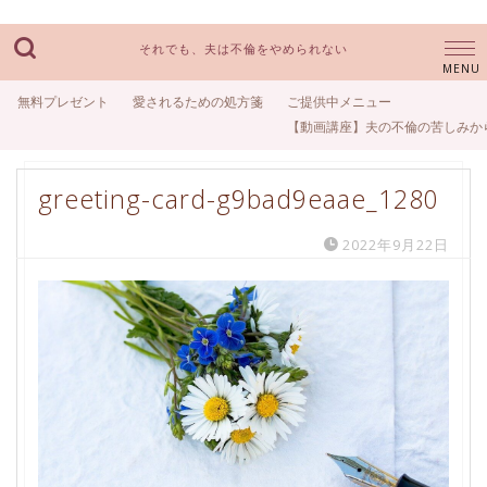
それでも、夫は不倫をやめられない
無料プレゼント
愛されるための処方箋
ご提供中メニュー
【動画講座】夫の不倫の苦しみか
greeting-card-g9bad9eaae_1280
2022年9月22日