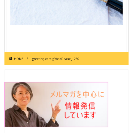
HOME
greeting-card-g9bad9eaae_1280