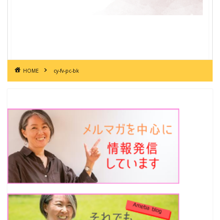
HOME
cy-fv-pc-bk