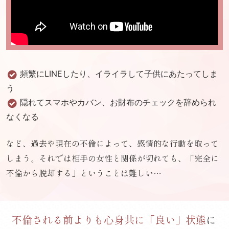
頻繁にLINEしたり、イライラして子供にあたってしま
う
隠れてスマホやカバン、お財布のチェックを辞められ
なくなる
など、過去や現在の不倫によって、感情的な行動を取って
しまう
それでは相手の女性と関係が切れても、「完全に
。
不倫から脱却する」ということは難しい…
不倫される前よりも心身共に
「良い」状態
に